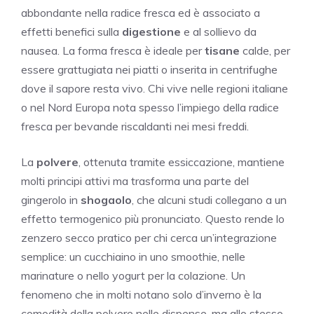
abbondante nella radice fresca ed è associato a
effetti benefici sulla
digestione
e al sollievo da
nausea. La forma fresca è ideale per
tisane
calde, per
essere grattugiata nei piatti o inserita in centrifughe
dove il sapore resta vivo. Chi vive nelle regioni italiane
o nel Nord Europa nota spesso l’impiego della radice
fresca per bevande riscaldanti nei mesi freddi.
La
polvere
, ottenuta tramite essiccazione, mantiene
molti principi attivi ma trasforma una parte del
gingerolo in
shogaolo
, che alcuni studi collegano a un
effetto termogenico più pronunciato. Questo rende lo
zenzero secco pratico per chi cerca un’integrazione
semplice: un cucchiaino in uno smoothie, nelle
marinature o nello yogurt per la colazione. Un
fenomeno che in molti notano solo d’inverno è la
comodità della polvere nelle dispense, ma allo stesso