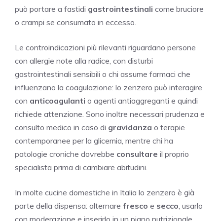
può portare a fastidi
gastrointestinali
come bruciore
o crampi se consumato in eccesso.
Le controindicazioni più rilevanti riguardano persone
con allergie note alla radice, con disturbi
gastrointestinali sensibili o chi assume farmaci che
influenzano la coagulazione: lo zenzero può interagire
con
anticoagulanti
o agenti antiaggreganti e quindi
richiede attenzione. Sono inoltre necessari prudenza e
consulto medico in caso di
gravidanza
o terapie
contemporanee per la glicemia, mentre chi ha
patologie croniche dovrebbe
consultare
il proprio
specialista prima di cambiare abitudini.
In molte cucine domestiche in Italia lo zenzero è già
parte della dispensa: alternare
fresco
e
secco
, usarlo
con moderazione e inserirlo in un piano nutrizionale