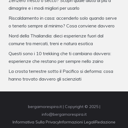
Zenzero fresco o secco? Scopri quale aiuta di più a
dimagrire e i modi migliori per usarlo
Riscaldamento in casa: accenderlo solo quando serve
o tenerlo sempre al minimo? Cosa conviene davvero
Nord della Thailandia: dieci esperienze fuori dal
comune tra mercati, treni e natura esotica
Questi sono i 10 trekking che ti cambiano davvero:
esperienze che restano per sempre nello zaino
La crosta terrestre sotto il Pacifico si deforma: cosa
hanno trovato davvero gli scienziati
bergamorespira.it | Copyright © 2025 |
info@bergamorespira.it
Informativa Sulla Privacy
Informazioni Legali
Redazione