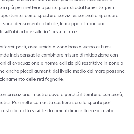
 in più per mettere a punto piani di adattamento; per i
 opportunità, come spostare servizi essenziali o ripensare
tiere sono densamente abitate, le mappe offrono uno
 sull’
abitato
e sulle
infrastrutture
.
iformi: porti, aree umide e zone basse vicino ai fiumi
nde indispensabile combinare misure di mitigazione con
ani di evacuazione e norme edilizie più restrittive in zone a
 che anche piccoli aumenti del livello medio del mare possono
unzionamento delle reti fognarie.
comunicazione: mostra dove e perché il territorio cambierà,
istici. Per molte comunità costiere sarà lo spunto per
 resta la realtà visibile di come il clima influenza la vita