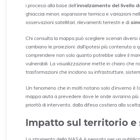
i processi alla base dell’
innalzamento del livello 
ghiacciai minori, espansione termica e variazioni nell
osservazioni satellitari, rilevamenti terrestri e di
sim
Chi consulta la mappa può scegliere scenari diversi
cambiano le proiezioni: dall’ipotesi più contenuta a
comprendere non solo quanto potrebbe salire il mare
vulnerabili. La visualizzazione mette in chiaro che no
trasformazioni che incidono su infrastrutture, sistemi i
Un fenomeno che in molti notano solo d’inverno è l’a
mappa aiuta a prevedere dove le onde avranno più pr
priorità di intervento, dalla difesa costiera alla scelt
Impatto sul territorio e
Lo strumento della NASA è pensato per un pubblico amp