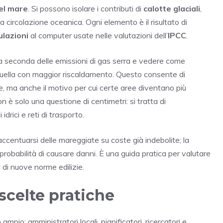
del mare
. Si possono isolare i contributi di
calotte glaciali
,
a circolazione oceanica. Ogni elemento è il risultato di
ulazioni
al computer usate nelle valutazioni dell’
IPCC
.
 a seconda delle emissioni di gas serra e vedere come
 quella con maggior riscaldamento. Questo consente di
, ma anche il motivo per cui certe aree diventano più
n è solo una questione di centimetri: si tratta di
drici e reti di trasporto.
ccentuarsi delle mareggiate su coste già indebolite; la
obabilità di causare danni. È una guida pratica per valutare
a di nuove norme edilizie.
 scelte pratiche
io: amministratori locali, pianificatori, ricercatori e