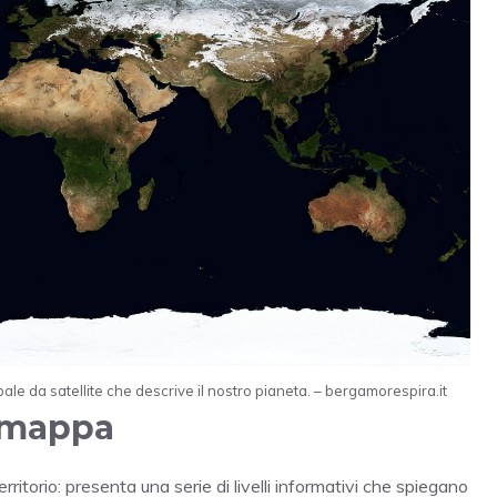
ale da satellite che descrive il nostro pianeta. – bergamorespira.it
a mappa
ritorio: presenta una serie di livelli informativi che spiegano