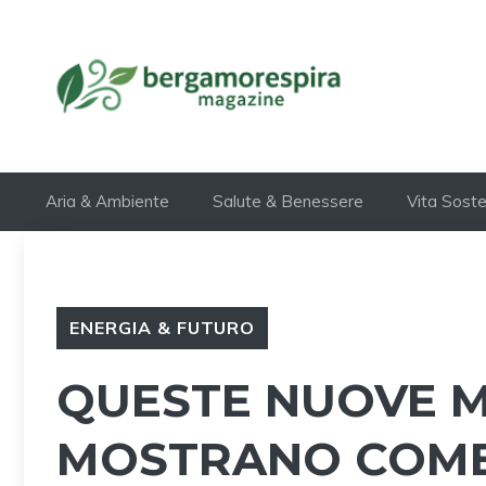
Vai
al
contenuto
Aria & Ambiente
Salute & Benessere
Vita Soste
ENERGIA & FUTURO
QUESTE NUOVE 
MOSTRANO COME