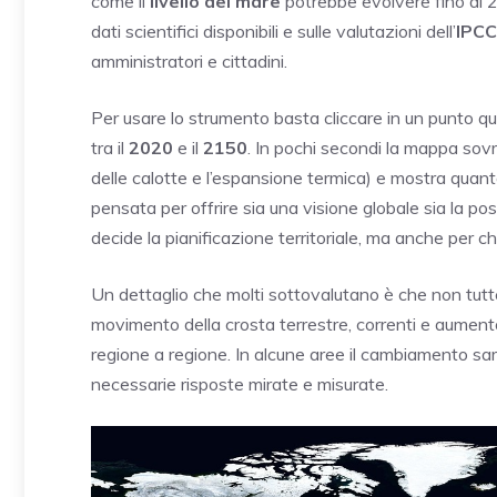
come il
livello del mare
potrebbe evolvere fino al 2
dati scientifici disponibili e sulle valutazioni dell’
IPCC
amministratori e cittadini.
Per usare lo strumento basta cliccare in un punto q
tra il
2020
e il
2150
. In pochi secondi la mappa sovr
delle calotte e l’espansione termica) e mostra quanto
pensata per offrire sia una visione globale sia la poss
decide la pianificazione territoriale, ma anche per chi
Un dettaglio che molti sottovalutano è che non tutt
movimento della crosta terrestre, correnti e aument
regione a regione. In alcune aree il cambiamento sarà
necessarie risposte mirate e misurate.