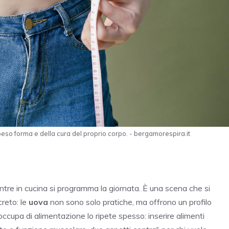
peso forma e della cura del proprio corpo. - bergamorespira.it
tre in cucina si programma la giornata. È una scena che si
reto: le
uova
non sono solo pratiche, ma offrono un profilo
 occupa di alimentazione lo ripete spesso: inserire alimenti