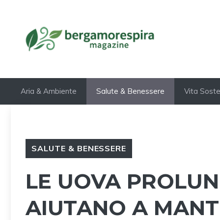
Vai
al
contenuto
Aria & Ambiente
Salute & Benessere
Vita Soste
SALUTE & BENESSERE
LE UOVA PROLUN
AIUTANO A MANT