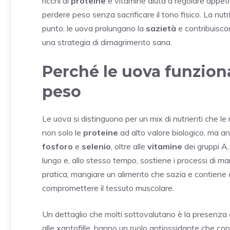
ricchi di
proteine
e vitamine aiuta a regolare appeti
perdere peso senza sacrificare il tono fisico. La nu
punto: le uova prolungano la
sazietà
e contribuisco
una strategia di dimagrimento sana.
Perché le uova funziona
peso
Le uova si distinguono per un mix di nutrienti che le r
non solo le
proteine
ad alto valore biologico, ma a
fosforo
e
selenio
, oltre alle
vitamine
dei gruppi A,
lungo e, allo stesso tempo, sostiene i processi di m
pratica, mangiare un alimento che sazia e contiene a
compromettere il tessuto muscolare.
Un dettaglio che molti sottovalutano è la presenza de
alle xantofille, hanno un ruolo antiossidante che cont