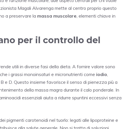
to e funzione muscolare, due aspetti centrali per chi vuole
trizionista Magali Alvarenga mette al centro proprio questo
no a preservare la
massa muscolare
, elementi chiave in
no per il controllo del
ende utili in diverse fasi della dieta. A fornire valore sono
nche i grassi monoinsaturi e micronutrienti come
iodio
,
 B e D. Questo insieme favorisce il senso di pienezza più a
antenimento della massa magra durante il calo ponderale. In
minoacidi essenziali aiuta a ridurre spuntini eccessivi senza
i pigmenti carotenoidi nel tuorlo: legati alle lipoproteine e
ribuisce alla salute generale. Non si tratta di soluzioni