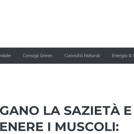
nibile
Consigli Green
Curiosità Naturali
Energia & 
GANO LA SAZIETÀ E
ENERE I MUSCOLI: