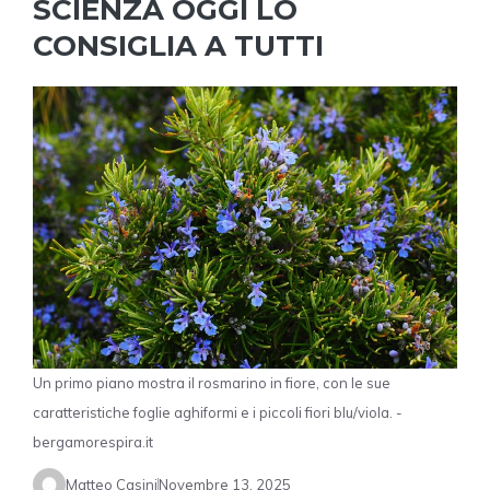
SCIENZA OGGI LO
CONSIGLIA A TUTTI
Un primo piano mostra il rosmarino in fiore, con le sue
caratteristiche foglie aghiformi e i piccoli fiori blu/viola. -
bergamorespira.it
Matteo Casini
Novembre 13, 2025